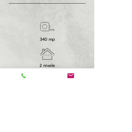
340 mp
2 nivele
4 dormitoare
4 bai