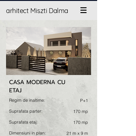
arhitect Miszti Dalma
CASA MODERNA CU
ETAJ
Regim de inaltime:
P+1
Suprafata parter:
170 mp
Suprafata etaj:
170 mp
Dimensiuni in plan:
21 m x 9 m