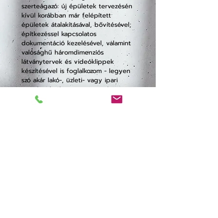
szerteágazó: új épületek tervezésén
kívül korábban már felépített
épületek átalakításával, bővítésével;
építkezéssel kapcsolatos
dokumentáció kezelésével, valamint
valósághű háromdimenziós
látványtervek és videóklippek
készítésével is foglalkozom - legyen
szó akár lakó-, üzleti- vagy ipari
ingatlanokról.
Munkám valamennyi fazisában
kiemelt figyelmet fordítok a
megvalósíthatóságra, hiszen nem
elég, ha egy ház csak a terveken
mutat jól, annak adott körülmények
között is ki kell elégítenie a műszaki,
funkcionális és esztétikai
elvárásainkat.
Magyar, román és angol nyelven
beszélek.