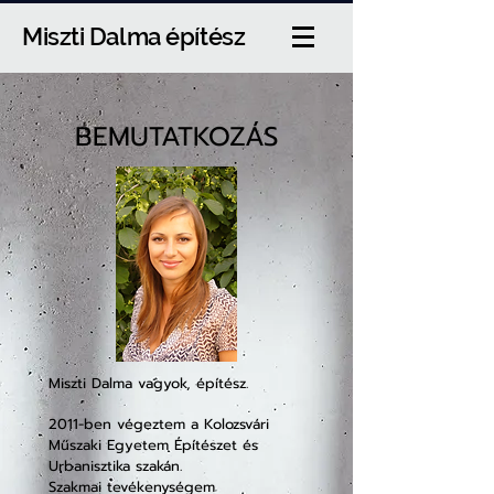
Miszti Dalma építész
BEMUTATKOZÁS
Miszti Dalma vagyok, építész.
2011-ben végeztem a Kolozsvári
Műszaki Egyetem Építészet és
Urbanisztika szakán.
Szakmai tevékenységem