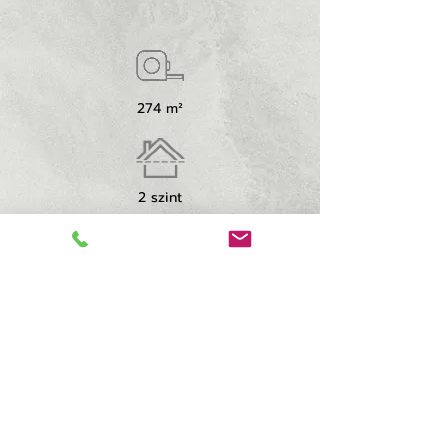
274 m²
2 szint
4 hálószoba
2 fürdő