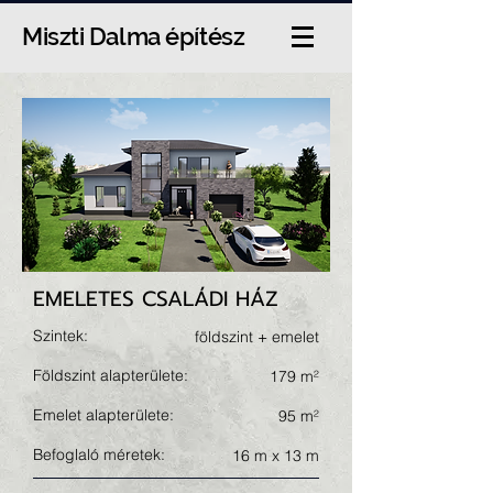
Miszti Dalma építész
EMELETES CSALÁDI HÁZ
Szintek:
földszint + emelet
Földszint alapterülete:
179 m²
Emelet alapterülete:
95 m²
Befoglaló méretek:
16 m x 13 m