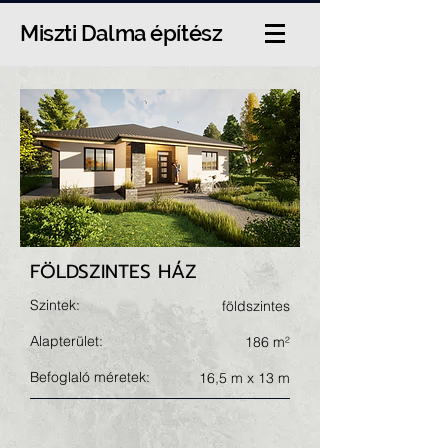
Miszti Dalma építész
FÖLDSZINTES HÁZ
Szintek:
földszintes
Alapterület:
186 m²
Befoglaló méretek:
16,5 m x 13 m