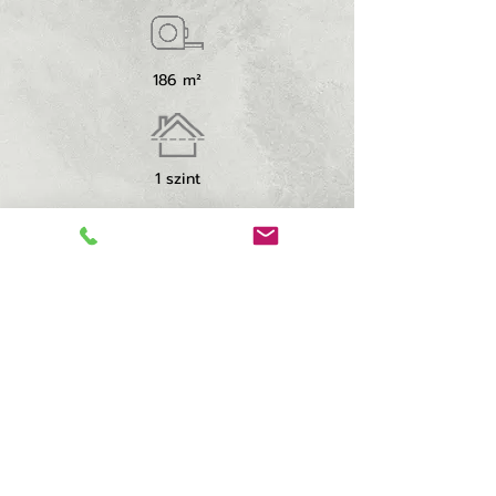
186 m²
1 szint
3 hálószoba
2 fürdő