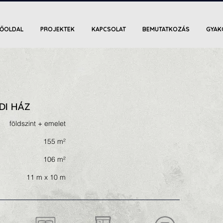
FŐOLDAL
PROJEKTEK
KAPCSOLAT
BEMUTATKOZÁS
GYAK
DI HÁZ
földszint + emelet
155 m²
106 m²
11 m x 10 m