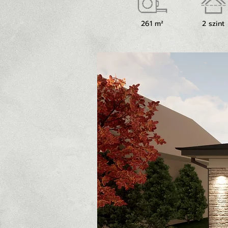
261 m²
2 szint